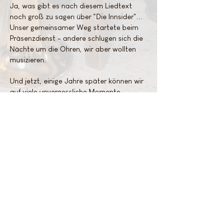
Ja, was gibt es nach diesem Liedtext
noch groß zu sagen über "Die Innsider"...
Unser gemeinsamer Weg startete beim
Präsenzdienst - andere schlugen sich die
Nächte um die Ohren, wir aber wollten
musizieren.
Und jetzt, einige Jahre später können wir
auf viele unvergessliche Momente
zurückblicken. Von den hintersten Almen
des Karwendels bis an die Südhänge des
Alpenhauptkamms, vom Fuße des
Arlbergs bis ins Tiroler Unterland und
sogar in unsere Landeshauptstadt hat es
die Musiker verschlagen.
Nie zu weit entfernt von unserem
Namensvater, dem Inn, haben wir jedem
Wetter getrotzt. Von massiven
Sonnenbränden über durchnässte Jacken